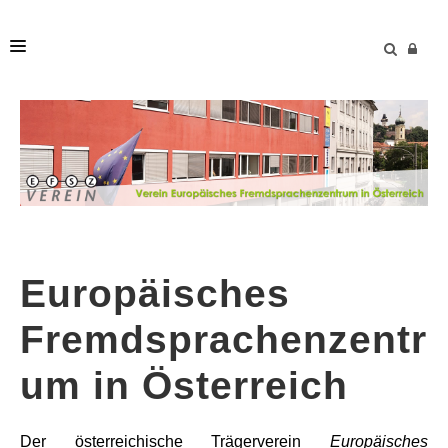
HOME
WER WIR SIND
WAS WIR TUN
Europäisches
Fremdsprachenzentr
IHR BESUCH BEI UNS
um in Österreich
IHRE VERANSTALTUNG BEI UNS
Der österreichische Trägerverein
Europäisches